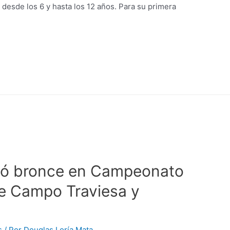
s desde los 6 y hasta los 12 años. Para su primera
nó bronce en Campeonato
e Campo Traviesa y
s
/ Por
Douglas Loría Mata