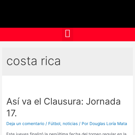
costa rica
Así va el Clausura: Jornada
17.
Deja un comentario
/
Fútbol
,
noticias
/ Por
Douglas Loría Mata
Este jueves finalizó la penúltima fecha del torneo regular en la