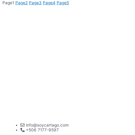
Page
1
Page
2
Page
3
Page
4
Page
5
info@soycartago.com
+506 7177-9597