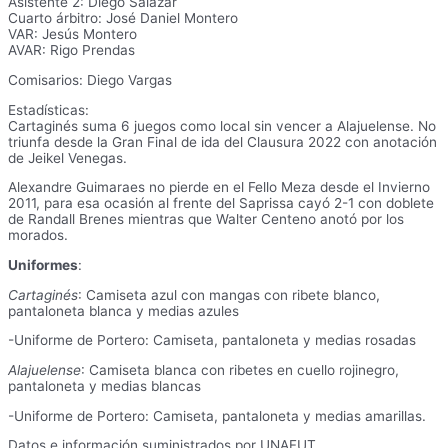
Asistente 2: Diego Salazar
Cuarto árbitro: José Daniel Montero
VAR: Jesús Montero
AVAR: Rigo Prendas
Comisarios: Diego Vargas
Estadísticas:
Cartaginés suma 6 juegos como local sin vencer a Alajuelense. No
triunfa desde la Gran Final de ida del Clausura 2022 con anotación
de Jeikel Venegas.
Alexandre Guimaraes no pierde en el Fello Meza desde el Invierno
2011, para esa ocasión al frente del Saprissa cayó 2-1 con doblete
de Randall Brenes mientras que Walter Centeno anotó por los
morados.
Uniformes
:
Cartaginés
: Camiseta azul con mangas con ribete blanco,
pantaloneta blanca y medias azules
-Uniforme de Portero: Camiseta, pantaloneta y medias rosadas
Alajuelense
: Camiseta blanca con ribetes en cuello rojinegro,
pantaloneta y medias blancas
-Uniforme de Portero: Camiseta, pantaloneta y medias amarillas.
Datos e información suministrados por UNAFUT.