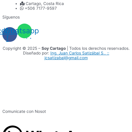
Cartago, Costa Rica
+506 7177-9597
Síguenos
cebook-
Whatsapp
f
Copyright © 2025 –
Soy Cartago
| Todos los derechos reservados.
Diseñado por:
Ing. Juan Carlos Satizábal S.. ::
jcsatizabal@gmail.com
Comunicate con Nosot