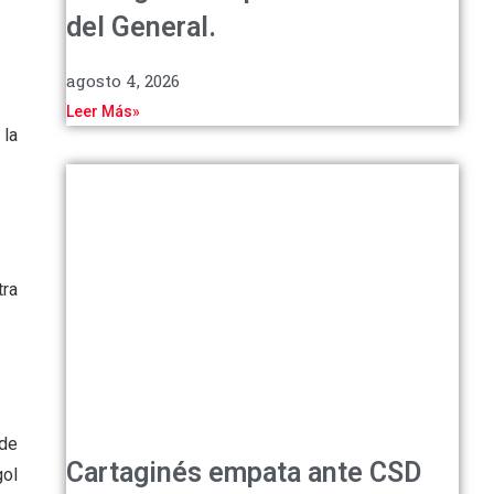
del General.
agosto 4, 2026
Leer Más»
 la
tra
 de
Cartaginés empata ante CSD
gol