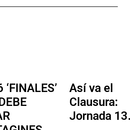
6 ‘FINALES’
Así va el
DEBE
Clausura:
AR
Jornada 13
TAGINES