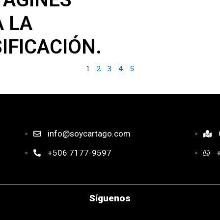
 LA
IFICACIÓN.
1
2
3
4
5
info@soycartago.com
+506 7177-9597
Síguenos