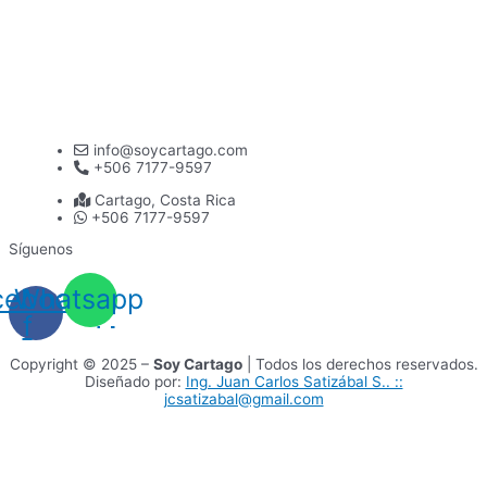
info@soycartago.com
+506 7177-9597
Cartago, Costa Rica
+506 7177-9597
Síguenos
cebook-
Whatsapp
f
Copyright © 2025 –
Soy Cartago
| Todos los derechos reservados.
Diseñado por:
Ing. Juan Carlos Satizábal S.. ::
jcsatizabal@gmail.com