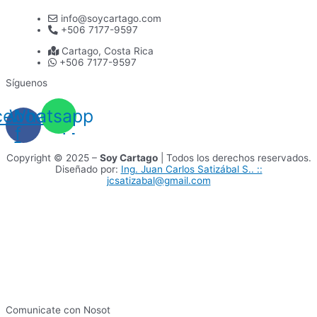
info@soycartago.com
+506 7177-9597
Cartago, Costa Rica
+506 7177-9597
Síguenos
cebook-
Whatsapp
f
Copyright © 2025 –
Soy Cartago
| Todos los derechos reservados.
Diseñado por:
Ing. Juan Carlos Satizábal S.. ::
jcsatizabal@gmail.com
Comunicate con Nosot