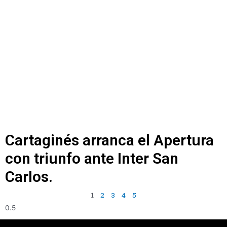
Cartaginés arranca el Apertura
con triunfo ante Inter San
Carlos.
1
2
3
4
5