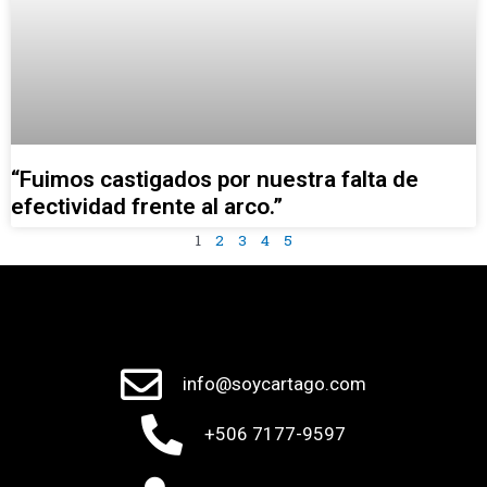
“Fuimos castigados por nuestra falta de
efectividad frente al arco.”
1
2
3
4
5
info@soycartago.com
+506 7177-9597