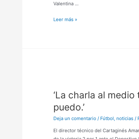
Valentina …
Leer más »
‘La charla al medio 
puedo.’
Deja un comentario
/
Fútbol
,
noticias
/ 
El director técnico del Cartaginés Ama
de la victoria 2 por 1 ante el Deportivo