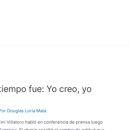
tiempo fue: Yo creo, yo
Por
Douglas Loría Mata
rini Villatoro habló en conferencia de prensa luego
 Saprissa. El chapín resaltó el cambio de actitud que