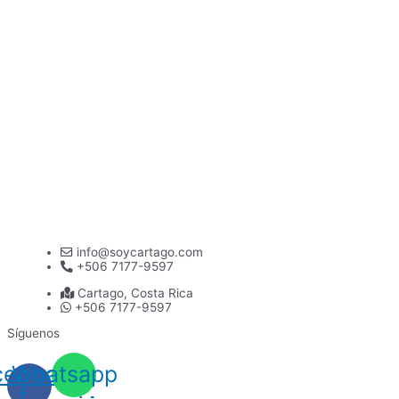
info@soycartago.com
+506 7177-9597
Cartago, Costa Rica
+506 7177-9597
Síguenos
cebook-
Whatsapp
f