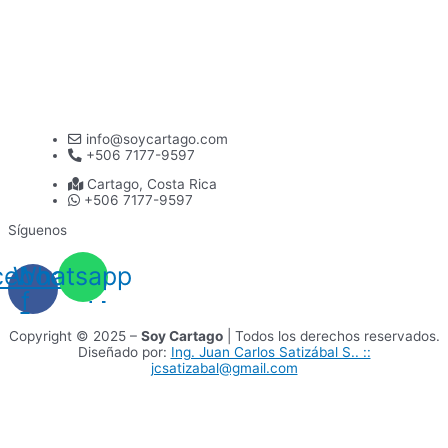
info@soycartago.com
+506 7177-9597
Cartago, Costa Rica
+506 7177-9597
Síguenos
cebook-
Whatsapp
f
Copyright © 2025 –
Soy Cartago
| Todos los derechos reservados.
Diseñado por:
Ing. Juan Carlos Satizábal S.. ::
jcsatizabal@gmail.com