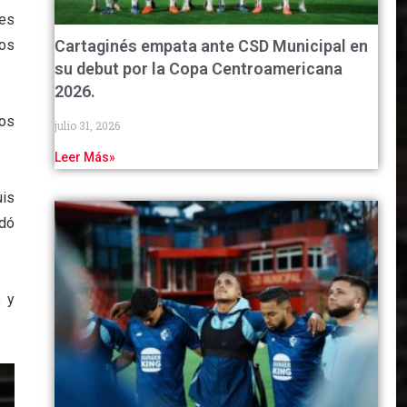
res
bos
Cartaginés empata ante CSD Municipal en
su debut por la Copa Centroamericana
2026.
cos
julio 31, 2026
Leer Más»
uis
edó
o y