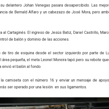
e su delantero Johan Venegas pasara desapercibido. Las mejo
stancia de Bernald Alfaro y un cabezazo de José Mora, pero am
 al Cartaginés. El ingreso de Jesús Batiz, Dariel Castrillo, Mar
ntrol de balón y dominio de las acciones.
ro de tiro de esquina desde el sector izquierdo por parte de L
l área pequeña, el meta Leonel Moreira tapó pero su rebote qu
 envió el balón al fondo.
r la camiseta con el número 16 y enviar un mensaje de apoy
rás ser operado por una lesión en sus ligamentos.