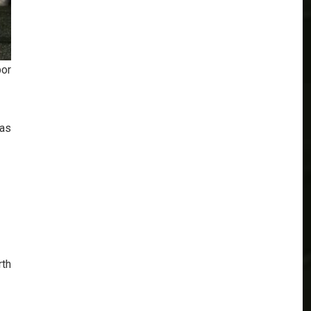
por
las
rth