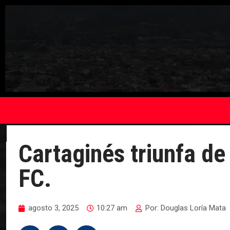
Cartaginés triunfa de
FC.
agosto 3, 2025
10:27 am
Por:
Douglas Loría Mata