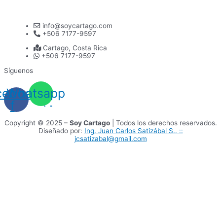
info@soycartago.com
+506 7177-9597
Cartago, Costa Rica
+506 7177-9597
Síguenos
cebook-
Whatsapp
f
Copyright © 2025 –
Soy Cartago
| Todos los derechos reservados.
Diseñado por:
Ing. Juan Carlos Satizábal S.. ::
jcsatizabal@gmail.com